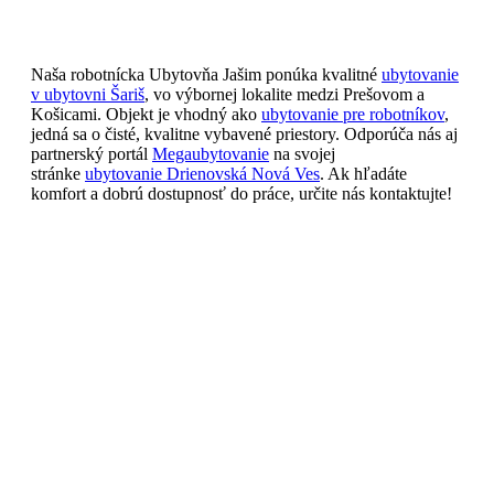
Naša robotnícka Ubytovňa Jašim ponúka kvalitné
ubytovanie
v ubytovni Šariš
, vo výbornej lokalite medzi Prešovom a
Košicami. Objekt je vhodný ako
ubytovanie pre robotníkov
,
jedná sa o čisté, kvalitne vybavené priestory. Odporúča nás aj
partnerský portál
Megaubytovanie
na svojej
stránke
ubytovanie Drienovská Nová Ves
. Ak hľadáte
komfort a dobrú dostupnosť do práce, určite nás kontaktujte!