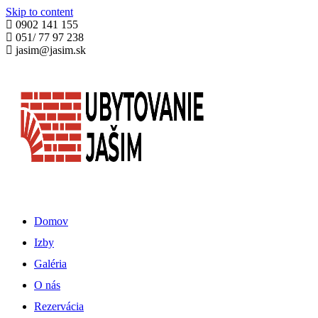
Skip to content
0902 141 155
051/ 77 97 238
jasim@jasim.sk
Domov
Izby
Galéria
O nás
Rezervácia