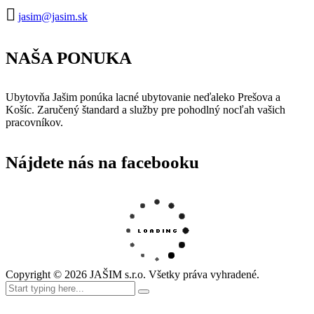
jasim@jasim.sk
NAŠA PONUKA
Ubytovňa Jašim ponúka lacné ubytovanie neďaleko Prešova a
Košíc. Zaručený štandard a služby pre pohodlný nocľah vašich
pracovníkov.
Nájdete nás na facebooku
Copyright ©
2026
JAŠIM s.r.o. Všetky práva vyhradené.